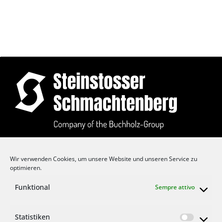
Auf dem Langefeld 1
Wir verwenden Cookies, um unsere Website und unseren Service zu
D-42855 Remscheid
optimieren.
T: +49 2191 3711 0
Funktional
Sempre attivo
F: +49 2191 3711 11
E:
info@buchholz-gruppe.eu
Statistiken