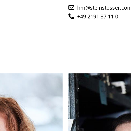
hm@steinstosser.co
+49 2191 37 11 0