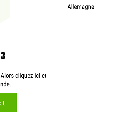
Allemagne
 3
lors cliquez ici et
ande.
ct