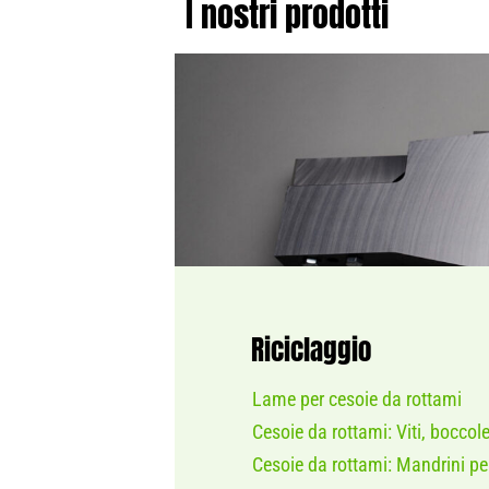
I nostri prodotti
Riciclaggio
Lame per cesoie da rottami
Cesoie da rottami: Viti, boccole
Cesoie da rottami: Mandrini per