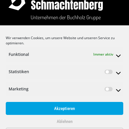
Auf dem Langefeld 1
Wir verwenden Cookies, um unsere Website und unseren Service zu
D-42855 Remscheid
optimieren.
T: +49 2191 3711 0
Funktional
Immer aktiv
F: +49 2191 3711 11
E:
info@buchholz-gruppe.eu
Statistiken
Marketing
IMPRESSUM
Akzeptieren
DATENSCHUTZ
Ablehnen
KARRIERE