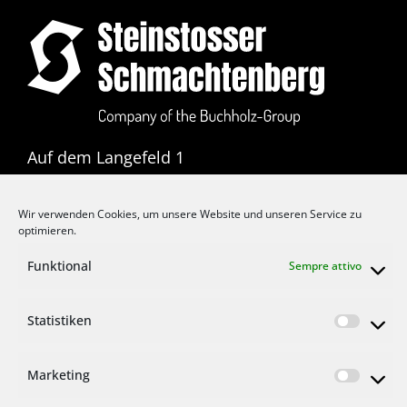
Auf dem Langefeld 1
D-42855 Remscheid
Wir verwenden Cookies, um unsere Website und unseren Service zu
T: +49 2191 3711 0
optimieren.
F: +49 2191 3711 11
Funktional
Sempre attivo
E:
info@buchholz-gruppe.eu
Statistiken
Marketing
IMPRONTA