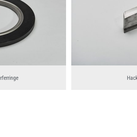
ferringe
Hack