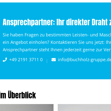
Ansprechpartner: Ihr direkter Draht 
Sie haben Fragen zu bestimmten Leisten- und Mas
ein Angebot einholen? Kontaktieren Sie uns jetzt: Ih
Ansprechpartner steht Ihnen jederzeit gerne zur Ve
+49 2191 3711 0
info@buchholz-gruppe.d
im Überblick