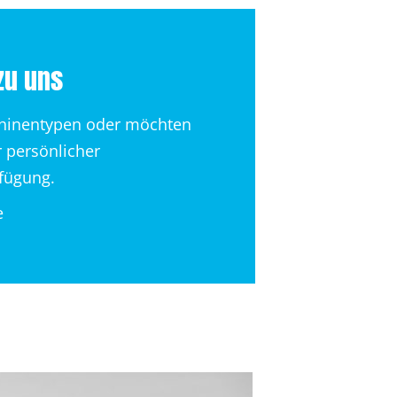
zu uns
chinentypen oder möchten
r persönlicher
rfügung.
e