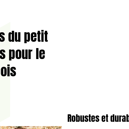
s du petit
ls pour le
ois
Robustes et dura