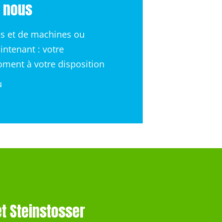
c nous
es et de machines ou
intenant : votre
moment à votre disposition
u
t Steinstosser