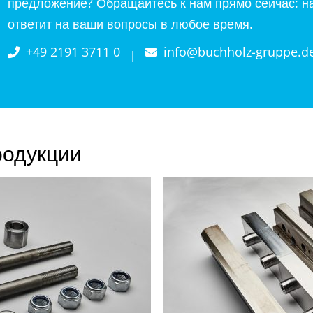
предложение? Обращайтесь к нам прямо сейчас: н
ответит на ваши вопросы в любое время.
+49 2191 3711 0
info@buchholz-gruppe.d
родукции