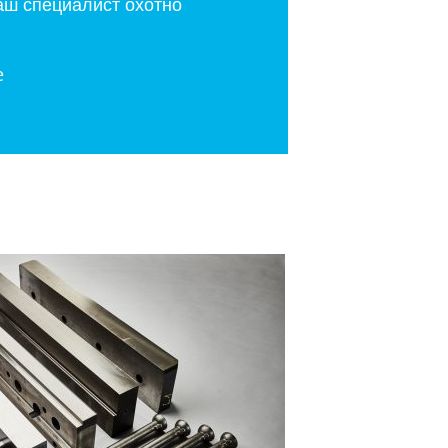
аш специалист охотно
e