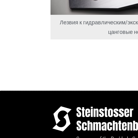
Лезвия к гидравлическим/экс
цанговые н