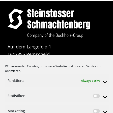
Auf dem Langefeld 1
D-42855 Remscheid
T: +49 2191 3711 0
Wir verwenden Cookies, um unsere Website und unseren Service zu
optimieren.
F: +49 2191 3711 11
E:
info@buchholz-gruppe.eu
Funktional
Always active
Statistiken
Marketing