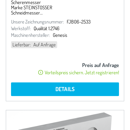
Scherenmesser
Marke STEINSTOSSER
Schneidmesser
334,688/262,38 x 152,4 x 50,8 mm
Unsere Zeichnungsnummer:
FJB06-2533
Werkstoff:
Qualität 1.2746
Maschinenhersteller:
Genesis
Lieferbar: Auf Anfrage
Preis auf Anfrage
Vorteilspreis sichern. Jetzt registrieren!
DETAILS