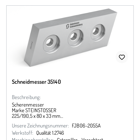
Schneidmesser 35140
Beschreibung:
Scherenmesser
Marke STEINSTOSSER
225/190,5 x 80 x 33 mm
beidseitig versenkt
Unsere Zeichnungsnummer:
FJB06-2055A
Werkstoff:
Qualität 1.2746
Maschinenhersteller:
Caterpillar - Verachtert