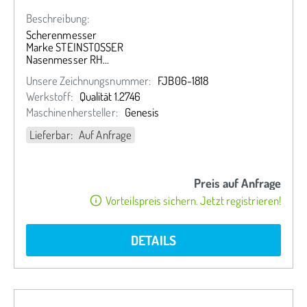
Beschreibung:
Scherenmesser
Marke STEINSTOSSER
Nasenmesser RH
218,42 x 111,86 x 54/31,9 mm
Unsere Zeichnungsnummer:
FJB06-1818
Ausf. vorne rechts
Werkstoff:
Qualität 1.2746
Maschinenhersteller:
Genesis
Lieferbar: Auf Anfrage
Preis auf Anfrage
Vorteilspreis sichern. Jetzt registrieren!
DETAILS