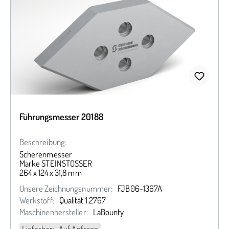
Führungsmesser 20188
Beschreibung:
Scherenmesser
Marke STEINSTOSSER
264 x 124 x 31,8 mm
Unsere Zeichnungsnummer:
FJB06-1367A
Werkstoff:
Qualität 1.2767
Maschinenhersteller:
LaBounty
Lieferbar: Auf Anfrage