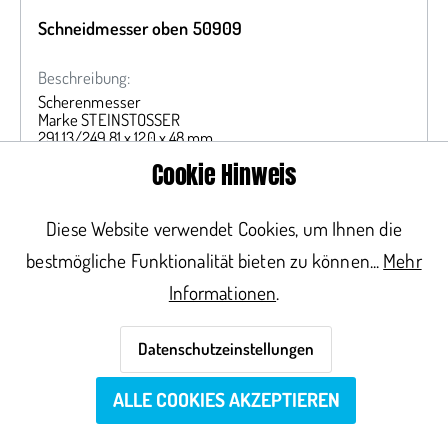
Schneidmesser oben 50909
Beschreibung:
Scherenmesser
Marke STEINSTOSSER
291,13/249,81 x 120 x 48 mm
Cookie Hinweis
Unsere Zeichnungsnummer:
FJB06-2653
Werkstoff:
Qualität 1.2746
Maschinenhersteller:
Italmek
Diese Website verwendet Cookies, um Ihnen die
Lieferbar: Auf Anfrage
bestmögliche Funktionalität bieten zu können...
Mehr
Informationen
.
Preis auf Anfrage
Vorteilspreis sichern. Jetzt registrieren!
Datenschutzeinstellungen
ALLE COOKIES AKZEPTIEREN
DETAILS