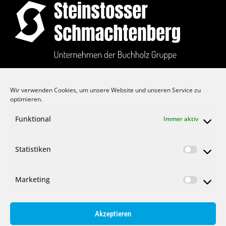
Auf dem Langefeld 1
Wir verwenden Cookies, um unsere Website und unseren Service zu
D-42855 Remscheid
optimieren.
T: +49 2191 3711 0
Funktional
Immer aktiv
F: +49 2191 3711 11
E:
info@buchholz-gruppe.eu
Statistiken
Marketing
IMPRESSUM
Akzeptieren