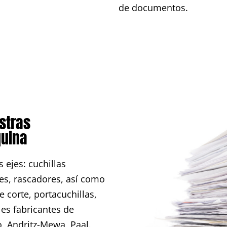
de documentos.
stras
quina
 ejes: cuchillas
res, rascadores, así como
e corte, portacuchillas,
les fabricantes de
 Andritz-Mewa, Paal.