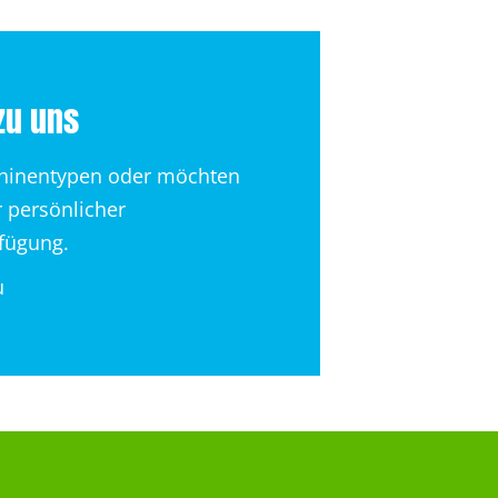
zu uns
chinentypen oder möchten
r persönlicher
rfügung.
u